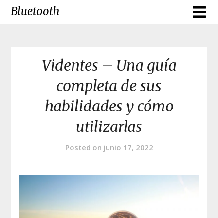
Skip
Bluetooth
to
content
Videntes – Una guía
completa de sus
habilidades y cómo
utilizarlas
Posted on
junio 17, 2022