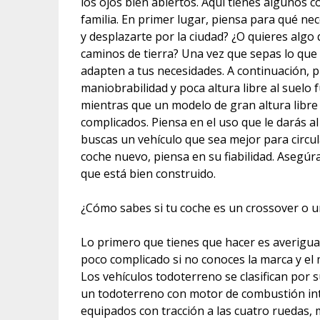
los ojos bien abiertos. Aquí tienes algunos c
familia. En primer lugar, piensa para qué nece
y desplazarte por la ciudad? ¿O quieres algo
caminos de tierra? Una vez que sepas lo que
adapten a tus necesidades. A continuación, p
maniobrabilidad y poca altura libre al suelo 
mientras que un modelo de gran altura libre
complicados. Piensa en el uso que le darás al
buscas un vehículo que sea mejor para circu
coche nuevo, piensa en su fiabilidad. Asegúra
que está bien construido.
¿Cómo sabes si tu coche es un crossover o un
Lo primero que tienes que hacer es averiguar
poco complicado si no conoces la marca y el
Los vehículos todoterreno se clasifican por 
un todoterreno con motor de combustión int
equipados con tracción a las cuatro ruedas, m