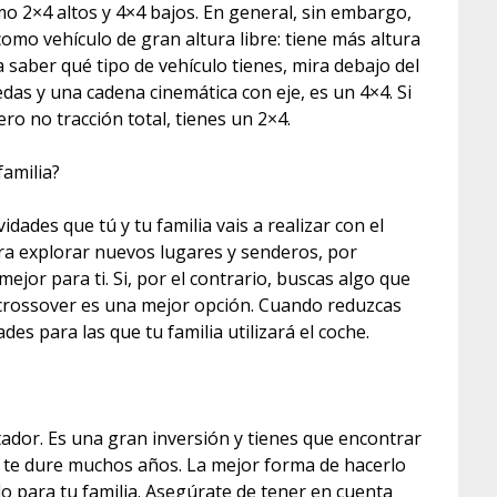
o 2×4 altos y 4×4 bajos. En general, sin embargo,
omo vehículo de gran altura libre: tiene más altura
ra saber qué tipo de vehículo tienes, mira debajo del
edas y una cadena cinemática con eje, es un 4×4. Si
ro no tracción total, tienes un 2×4.
amilia?
idades que tú y tu familia vais a realizar con el
ra explorar nuevos lugares y senderos, por
jor para ti. Si, por el contrario, buscas algo que
 crossover es una mejor opción. Cuando reduzcas
des para las que tu familia utilizará el coche.
dor. Es una gran inversión y tienes que encontrar
ue te dure muchos años. La mejor forma de hacerlo
do para tu familia. Asegúrate de tener en cuenta