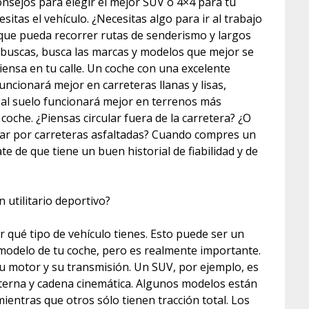
onsejos para elegir el mejor SUV o 4×4 para tu
sitas el vehículo. ¿Necesitas algo para ir al trabajo
 que pueda recorrer rutas de senderismo y largos
 buscas, busca las marcas y modelos que mejor se
iensa en tu calle. Un coche con una excelente
funcionará mejor en carreteras llanas y lisas,
 al suelo funcionará mejor en terrenos más
 coche. ¿Piensas circular fuera de la carretera? ¿O
lar por carreteras asfaltadas? Cuando compres un
te de que tiene un buen historial de fiabilidad y de
 utilitario deportivo?
 qué tipo de vehículo tienes. Esto puede ser un
 modelo de tu coche, pero es realmente importante.
su motor y su transmisión. Un SUV, por ejemplo, es
erna y cadena cinemática. Algunos modelos están
ientras que otros sólo tienen tracción total. Los